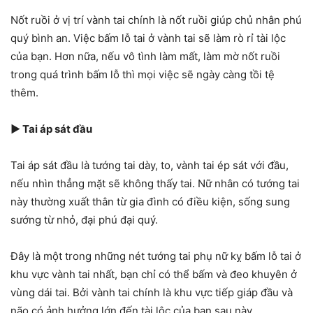
Nốt ruồi ở vị trí vành tai chính là nốt ruồi giúp chủ nhân phú
quý bình an. Việc bấm lỗ tai ở vành tai sẽ làm rò rỉ tài lộc
của bạn. Hơn nữa, nếu vô tình làm mất, làm mờ nốt ruồi
trong quá trình bấm lỗ thì mọi việc sẽ ngày càng tồi tệ
thêm.
►
Tai áp sát đầu
Tai áp sát đầu là tướng tai dày, to, vành tai ép sát với đầu,
nếu nhìn thẳng mặt sẽ không thấy tai. Nữ nhân có tướng tai
này thường xuất thân từ gia đình có điều kiện, sống sung
sướng từ nhỏ, đại phú đại quý.
Đây là một trong những nét tướng tai phụ nữ kỵ bấm lỗ tai ở
khu vực vành tai nhất, bạn chỉ có thể bấm và đeo khuyên ở
vùng dái tai. Bởi vành tai chính là khu vực tiếp giáp đầu và
não có ảnh hưởng lớn đến tài lộc của bạn sau này.