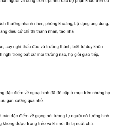
hân người và cũng tròn trịa như các bộ phận khác trên cơ
ách thường nhanh nhẹn, phóng khoáng, bộ dạng ung dung,
áng điệu cử chỉ thì thanh nhàn, tao nhã.
, suy nghĩ thấu đáo và trưởng thành, biết tư duy khôn
ch nghi trong bất cứ môi trường nào, họ giỏi giao tiếp,
ng đặc điểm về ngoại hình đã đề cập ở mục trên nhưng họ
hữu gân xương quá nhỏ.
có các đặc điểm về giọng nói tương tự người có tướng hình
không được trong trẻo và khi nói thì bị nuốt chữ.