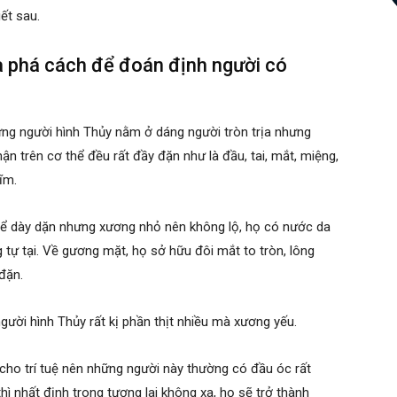
ết sau.
và phá cách để đoán định người có
g người hình Thủy nằm ở dáng người tròn trịa nhưng
n trên cơ thể đều rất đầy đặn như là đầu, tai, mắt, miệng,
ĩm.
thể dày dặn nhưng xương nhỏ nên không lộ, họ có nước da
tự tại. Về gương mặt, họ sở hữu đôi mắt to tròn, lông
đặn.
gười hình Thủy rất kị phần thịt nhiều mà xương yếu.
g cho trí tuệ nên những người này thường có đầu óc rất
ì nhất định trong tương lai không xa, họ sẽ trở thành