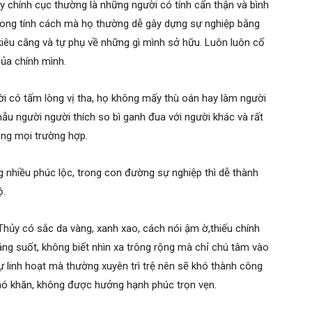
 chính cục thường là những người có tính cẩn thận và bình
rong tính cách mà họ thường dễ gây dựng sự nghiệp bằng
kiêu căng và tự phụ về những gì mình sở hữu. Luôn luôn cố
của chính mình.
i có tấm lòng vị tha, họ không mấy thù oán hay làm người
ẫu người người thích so bì ganh đua với người khác và rất
rong mọi trường hợp.
g nhiều phúc lộc, trong con đường sự nghiệp thì dễ thành
ộ.
Thủy có sắc da vàng, xanh xao, cách nói ậm ờ,thiếu chính
 sáng suốt, không biết nhìn xa trông rộng mà chỉ chú tâm vào
ự linh hoạt mà thường xuyên trì trệ nên sẽ khó thành công
khó khăn, không được hưởng hạnh phúc trọn vẹn.