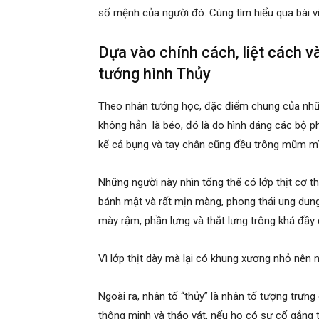
số mệnh của người đó. Cùng tìm hiểu qua bài vi
Dựa vào chính cách, liệt cách 
tướng hình Thủy
Theo nhân tướng học, đặc điểm chung của nhữn
không hẳn là béo, đó là do hình dáng các bộ phậ
kể cả bụng và tay chân cũng đều trông mũm m
Những người này nhìn tổng thể có lớp thịt cơ 
bánh mật và rất mịn màng, phong thái ung dung 
mày rậm, phần lưng và thắt lưng trông khá đầy 
Vì lớp thịt dày mà lại có khung xương nhỏ nên n
Ngoài ra, nhân tố “thủy” là nhân tố tượng trưn
thông minh và tháo vát, nếu họ có sự cố gắng th