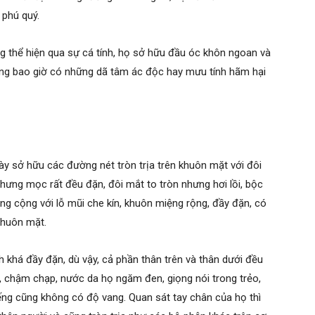
 phú quý.
ng thể hiện qua sự cá tính, họ sở hữu đầu óc khôn ngoan và
hông bao giờ có những dã tâm ác độc hay mưu tính hãm hại
 sở hữu các đường nét tròn trịa trên khuôn mặt với đôi
nhưng mọc rất đều đặn, đôi mắt to tròn nhưng hơi lồi, bộc
àng cộng với lỗ mũi che kín, khuôn miệng rộng, đầy đặn, có
khuôn mặt.
h khá đầy đặn, dù vậy, cả phần thân trên và thân dưới đều
h, chậm chạp, nước da họ ngăm đen, giọng nói trong trẻo,
ếng cũng không có độ vang. Quan sát tay chân của họ thì