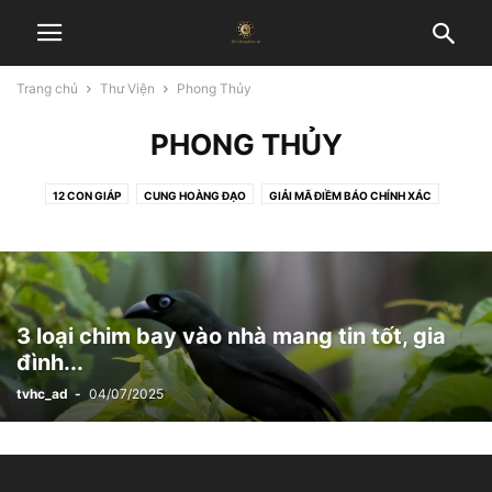
Trang chủ
Thư Viện
Phong Thủy
PHONG THỦY
12 CON GIÁP
CUNG HOÀNG ĐẠO
GIẢI MÃ ĐIỀM BÁO CHÍNH XÁC
NHÂN TƯỚNG HỌC
PHONG THỦY
Ý NGHĨA 78 LÁ BÀI TAROT ĐẦY ĐỦ VÀ CHÍNH XÁC NHẤT
3 loại chim bay vào nhà mang tin tốt, gia
đình...
tvhc_ad
-
04/07/2025